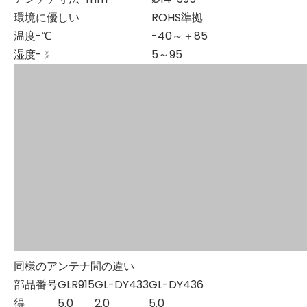
環境に優しい
ROHS準拠
温度-℃
-40～＋85
湿度-﹪
5～95
同様のアンテナ間の違い
部品番号
GLR915
GL-DY433
GL-DY436
得
5.0
2.0
5.0