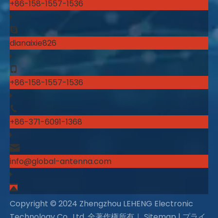
+86-158-1557-1536
dianaixie826
+86-158-1557-1536
+86-371-6091-1368
info@global-antenna.com
Copyright © 2024 Zhengzhou LEHENG Electronic
Technology Co., Ltd. 全著作権所有｜
Sitemap
|
プライ