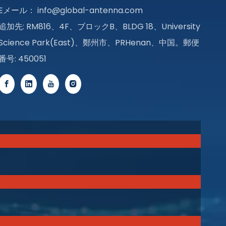
Eメール：
info@global-antenna.com
追加先: RM816、4F、ブロックB、BLDG 18、University
Science Park(East)、鄭州市、PRHenan、中国。郵便
番号: 450051