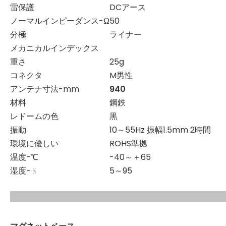
雷保護
DCアース
ノーマルインピーダンス-Ω
50
分極
ライナー
メカニカルインデックス
重さ
25g
コネクタ
M男性
アンテナ寸法-mm
940
材料
鋼鉄
レドームの色
黒
振動
10～55Hz 振幅1.5mm 2時間
環境に優しい
ROHS準拠
温度-℃
-40～＋65
湿度-﹪
5～95