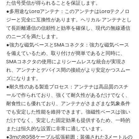
た信号受信が得られることを保証します。
●多用途なLoraアンテナ：このアンテナはLoraテクノロ
ジーと完全に互換性があります。ヘリカル アンテナとし
て長距離通信の信頼性と効率を確保し、現代の無線通信
のニーズを満たします。
●強力な磁気ベースとSMAコネクタ：強力な磁気ベース
を備えているため、取り付けが簡単であると同時に、
SMAコネクタの使用によりシームレスな統合が実現さ
れ、アンテナとデバイス間の接続がより安定かつスムー
ズになります。
●耐久性のある製造プロセス：アンテナは高品質のスチ
ールで作られており、強くて耐久性があるだけでなく、
耐食性にも優れており、アンテナがさまざまな気象条件
でも安定した性能を維持できます。強磁性ベースは強い
だけでなく、安定した固定効果も提供するため、一時的
または恒久的な設置に非常に適しています。
●3mのRG58ケーブル拡張範囲：装備された3メートルの