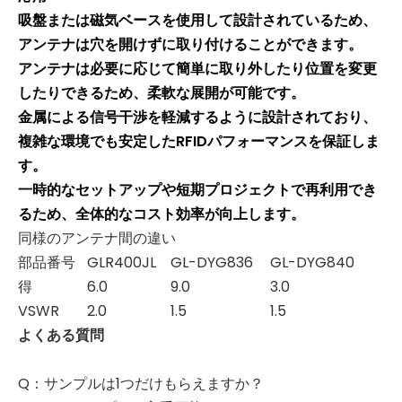
吸盤または磁気ベースを使用して設計されているため、
アンテナは穴を開けずに取り付けることができます。
アンテナは必要に応じて簡単に取り外したり位置を変更
したりできるため、柔軟な展開が可能です。
金属による信号干渉を軽減するように設計されており、
複雑な環境でも安定したRFIDパフォーマンスを保証しま
す。
一時的なセットアップや短期プロジェクトで再利用でき
るため、全体的なコスト効率が向上します。
同様のアンテナ間の違い
部品番号
GLR400JL
GL-DYG836
GL-DYG840
得
6.0
9.0
3.0
VSWR
2.0
1.5
1.5
よくある質問
Q：サンプルは1つだけもらえますか？