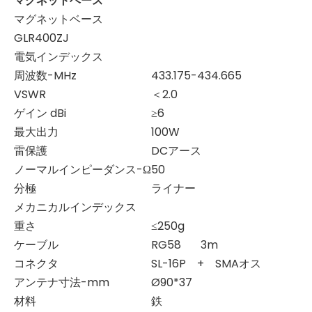
マグネットベース
マグネットベース
GLR400ZJ
電気インデックス
周波数-MHz
433.175-434.665
VSWR
＜2.0
ゲイン dBi
≥6
最大出力
100W
雷保護
DCアース
ノーマルインピーダンス-Ω
50
分極
ライナー
メカニカルインデックス
重さ
≤250g
ケーブル
RG58 3m
コネクタ
SL-16P + SMAオス
アンテナ寸法-mm
Ø90*37
材料
鉄