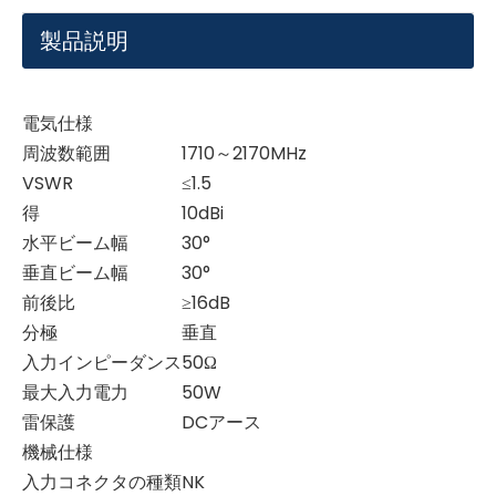
製品説明
電気仕様
周波数範囲
1710～2170MHz
VSWR
≤1.5
得
10dBi
水平ビーム幅
30°
垂直ビーム幅
30°
前後比
≥16dB
分極
垂直
入力インピーダンス
50Ω
最大入力電力
50W
雷保護
DCアース
機械仕様
入力コネクタの種類
NK