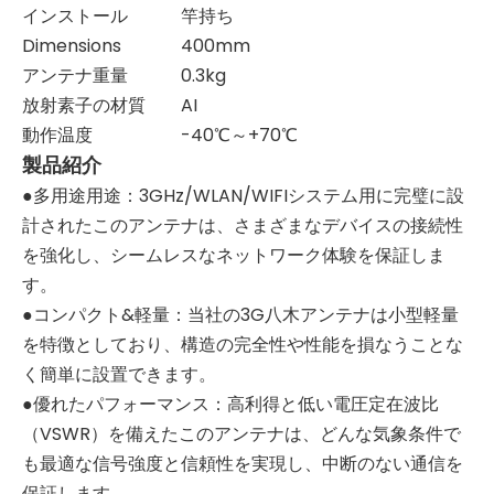
インストール
竿持ち
Dimensions
400mm
アンテナ重量
0.3kg
放射素子の材質
AI
動作温度
-40℃～+70℃
製品紹介
●多用途用途：3GHz/WLAN/WIFIシステム用に完璧に設
計されたこのアンテナは、さまざまなデバイスの接続性
を強化し、シームレスなネットワーク体験を保証しま
す。
●コンパクト&軽量：当社の3G八木アンテナは小型軽量
を特徴としており、構造の完全性や性能を損なうことな
く簡単に設置できます。
●優れたパフォーマンス：高利得と低い電圧定在波比
（VSWR）を備えたこのアンテナは、どんな気象条件で
も最適な信号強度と信頼性を実現し、中断のない通信を
保証します。