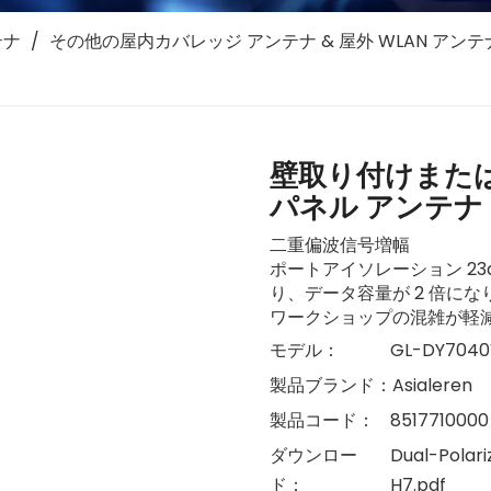
テナ
/
その他の屋内カバレッジ アンテナ & 屋外 WLAN アンテ
壁取り付けまたは
パネル アンテナ G
二重偏波信号増幅
ポートアイソレーション 2
り、データ容量が 2 倍に
ワークショップの混雑が軽
モデル：
GL-DY704
製品ブランド：
Asialeren
製品コード：
8517710000
ダウンロー
Dual-Polar
ド：
H7.pdf