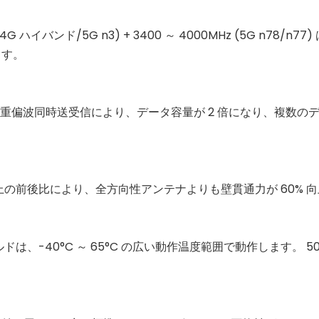
0MHz (4G ハイバンド/5G n3) + 3400 ～ 4000MHz (5
ます。
平二重偏波同時送受信により、データ容量が 2 倍になり、複数
15dB 以上の前後比により、全方向性アンテナよりも壁貫通力が 6
ドは、-40°C ～ 65°C の広い動作温度範囲で動作します。