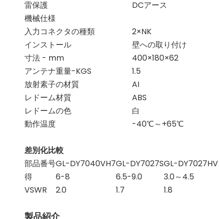
雷保護
DCアース
機械仕様
入力コネクタの種類
2×NK
インストール
壁への取り付け
寸法 - mm
400×180×62
アンテナ重量-KGS
1.5
放射素子の材質
AI
レドーム材質
ABS
レドームの色
白
動作温度
-40℃～+65℃
差別化比較
部品番号
GL-DY7040VH7
GL-DY7027S
GL-DY7027HV
得
6-8
6.5-9.0
3.0～4.5
VSWR
2.0
1.7
1.8
製品紹介