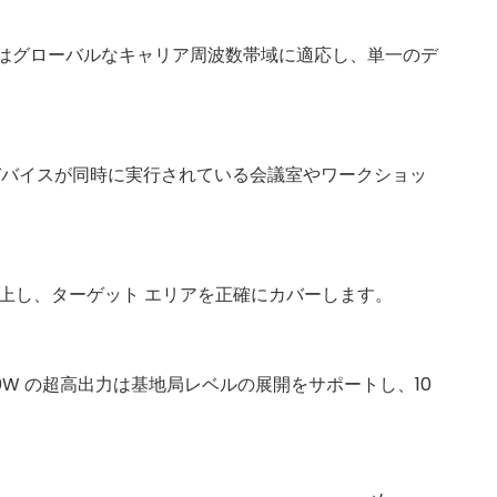
G n78/n77) はグローバルなキャリア周波数帯域に適応し、単一のデ
のデバイスが同時に実行されている会議室やワークショッ
0% 向上し、ターゲット エリアを正確にカバーします。
 50W の超高出力は基地局レベルの展開をサポートし、10