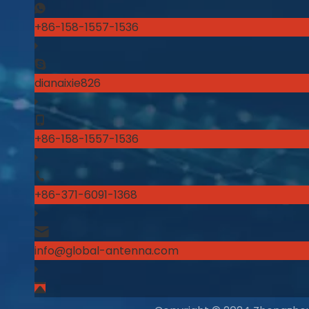
+86-158-1557-1536
dianaixie826
+86-158-1557-1536
+86-371-6091-1368
info@global-antenna.com