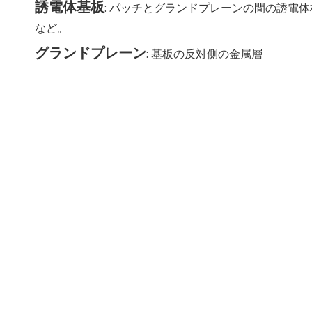
誘電体基板
: パッチとグランドプレーンの間の誘電体材料、
など。
グランドプレーン
: 基板の反対側の金属層