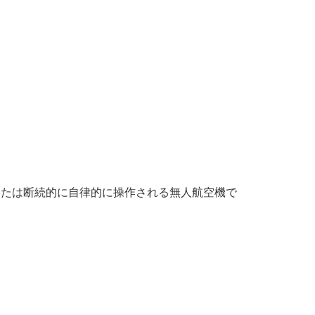
全または断続的に自律的に操作される無人航空機で
>