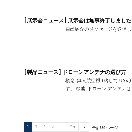
[
展示会ニュース
]
展示会は無事終了しました
自己紹介のメッセージを送信
[
製品ニュース
]
ドローンアンテナの選び方
概念: 無人航空機 (略して 
す。 機能: ドローン アンテ
1
2
3
4
...
94
合計94ページ